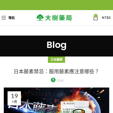
0
導航
NT$
0
Blog
日本藤素
日本藤素禁忌：服用藤素應注意哪些？
Qiqi
19
7 月