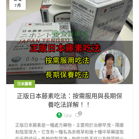
7 月
日本藤素
正版日本藤素吃法：按需服用與長期保
養吃法詳解！！
0
Qiqi
正版日本藤素是一種處方藥物，主要用於治療早洩、陽痿
和陰莖增大。它含有一種名為赤根草和幾十種中草藥提取
的天然成分，能夠抑製早洩、勃起功能不佳以及陰莖短小