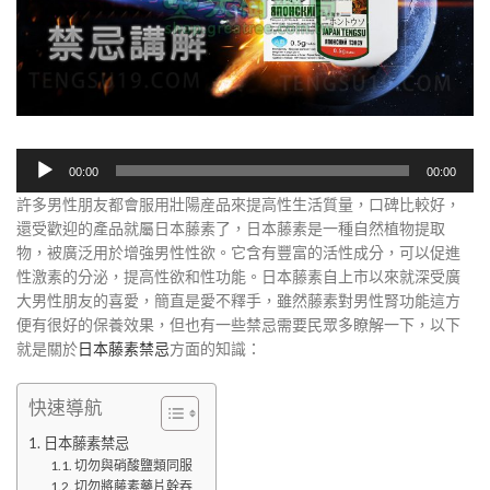
音
00:00
00:00
訊
許多男性朋友都會服用壯陽産品來提高性生活質量，口碑比較好，
播
還受歡迎的產品就屬日本藤素了，日本藤素是一種自然植物提取
放
物，被廣泛用於增強男性性欲。它含有豐富的活性成分，可以促進
器
性激素的分泌，提高性欲和性功能。日本藤素自上市以來就深受廣
大男性朋友的喜愛，簡直是愛不釋手，雖然藤素對男性腎功能這方
便有很好的保養效果，但也有一些禁忌需要民眾多瞭解一下，以下
就是關於
日本藤素禁忌
方面的知識：
快速導航
日本藤素禁忌
切勿與硝酸鹽類同服
切勿將藤素藥片幹吞