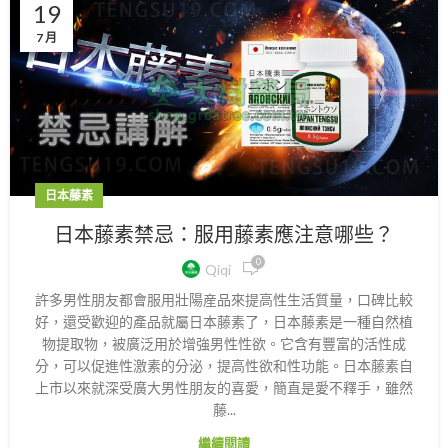
19
7 月
日本藤素
日本藤素禁忌：服用藤素應注意哪些？
0
Qiqi
許多男性朋友都會服用壯陽産品來提高性生活質量，口碑比較
好，還受歡迎的產品就屬日本藤素了，日本藤素是一種自然植
物提取物，被廣泛用於增強男性性欲。它含有豐富的活性成
分，可以促進性激素的分泌，提高性欲和性功能。日本藤素自
上市以來就深受廣大男性朋友的喜愛，簡直是愛不釋手，雖然
藤...
繼續閱讀