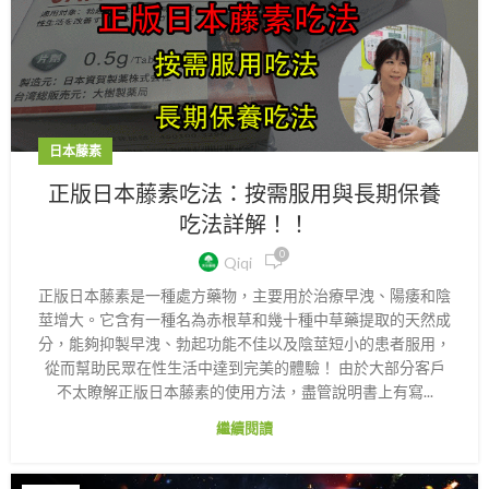
日本藤素
正版日本藤素吃法：按需服用與長期保養
吃法詳解！！
0
Qiqi
正版日本藤素是一種處方藥物，主要用於治療早洩、陽痿和陰
莖增大。它含有一種名為赤根草和幾十種中草藥提取的天然成
分，能夠抑製早洩、勃起功能不佳以及陰莖短小的患者服用，
從而幫助民眾在性生活中達到完美的體驗！ 由於大部分客戶
不太瞭解正版日本藤素的使用方法，盡管說明書上有寫...
繼續閱讀