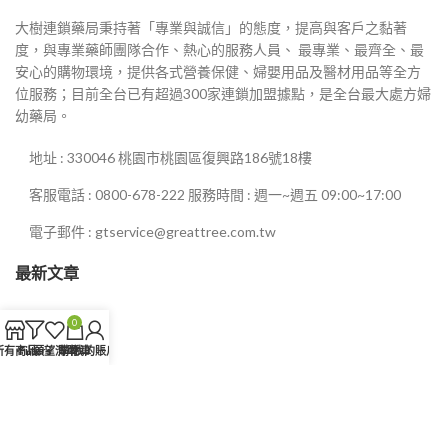
大樹連鎖藥局秉持著「專業與誠信」的態度，提高與客戶之黏著
度，與專業藥師團隊合作、熱心的服務人員、 最專業、最齊全、最
安心的購物環境，提供各式營養保健、婦嬰用品及醫材用品等全方
位服務；目前全台已有超過300家連鎖加盟據點，是全台最大處方婦
0
幼藥局。
地址 : 330046 桃園市桃園區復興路186號18樓
0
客服電話 : 0800-678-222 服務時間 : 週一~週五 09:00~17:00
0
電子郵件 : gtservice@greattree.com.tw
最新文章
0
0
所有商品
Filters
願望清單
購物車
我的賬戶
0
大樹藥局 www.9977l.com
2025 All Rights Reserved.