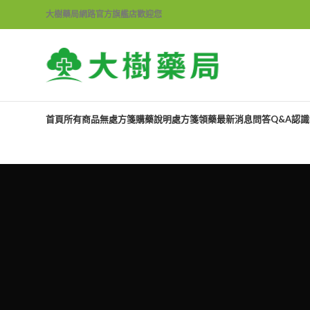
大樹藥局網路官方旗艦店歡迎您
首頁
所有商品
無處方箋購藥說明
處方箋領藥
最新消息
問答Q&A
認識