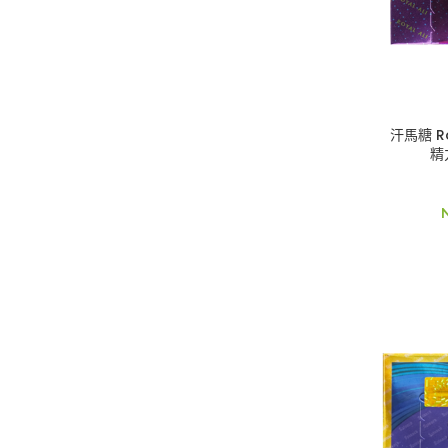
汗馬糖 Ro
精