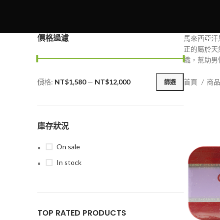
價格過濾
馬來西亞汗
正的屬於天
織，幫助男
價格:
NT$1,580
—
NT$12,000
首頁
商
篩選
最
最
低
高
價
價
格
格
庫存狀況
On sale
In stock
TOP RATED PRODUCTS