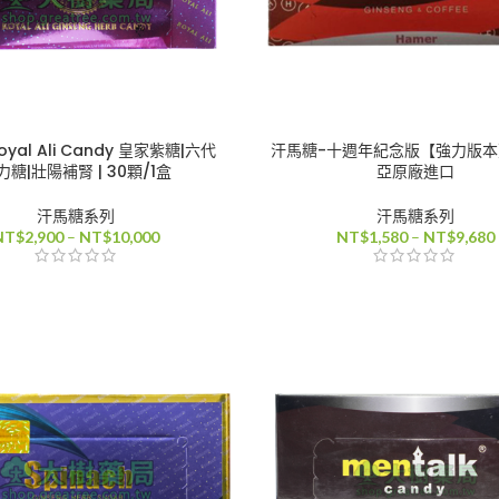
yal Ali Candy 皇家紫糖|六代
汗馬糖-十週年紀念版【強力版
力糖|壯陽補腎 | 30顆/1盒
亞原廠進口
汗馬糖系列
汗馬糖系列
價
NT$
2,900
–
NT$
10,000
NT$
1,580
–
NT$
9,680
格
範
圍：
NT$2,900
到
NT$10,000