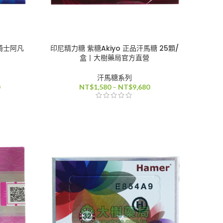
色騎士阿凡
印尼精力糖 紫糖Akiyo 正品汗馬糖 25顆/
盒丨大樹藥局官方直營
汗馬糖系列
價
價
NT$
1,580
–
NT$
9,680
格
格
範
範
圍：
圍：
NT$2,900
NT$1,580
到
到
NT$10,000
NT$9,680