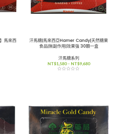
本】馬來西
汗馬糖|馬來西亞Hamer Candy|天然糖果
食品|無副作用|效果強 30顆一盒
汗馬糖系列
價
價
NT$
1,580
–
NT$
9,680
格
格
範
範
圍：
圍：
NT$1,580
NT$1,580
到
到
NT$9,680
NT$9,680