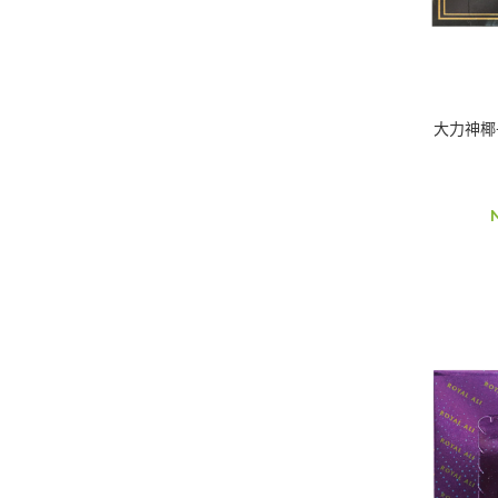
到
NT$3,200
大力神椰子