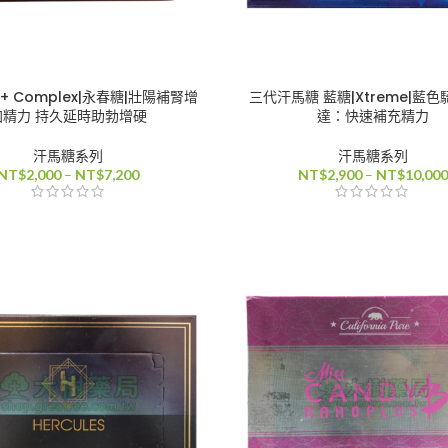
B+ Complex|永春糖|壯陽補腎增
三代汗馬糖 藍糖|Xtreme|藍
加精力 持久延時助勃增硬
達：快速補充精力
汗馬糖系列
汗馬糖系列
價
NT$
2,000
–
NT$
7,200
NT$
2,900
–
NT$
10,000
格
範
圍：
NT$2,000
到
NT$7,200