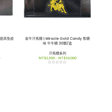
陽 提高免疫
金牛汗馬糖 | Miracle Gold Candy 焦糖
味 牛牛糖 30顆/盒
汗馬糖系列
價
價
NT$
2,900
–
NT$
10,000
格
格
範
範
圍：
圍：
NT$3,400
NT$2,900
到
到
NT$12,000
NT$10,000