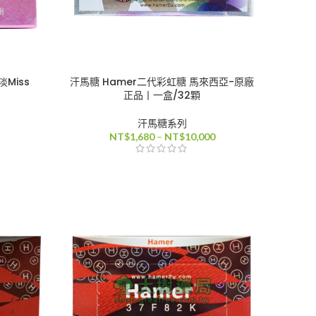
Miss
汗馬糖 Hamer二代彩虹糖 馬來西亞-原廠
正品丨一盒/32顆
汗馬糖系列
價
價
NT$
1,680
–
NT$
10,000
格
格
範
範
圍：
圍：
NT$2,000
NT$1,680
到
到
NT$7,200
NT$10,000