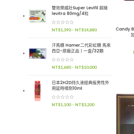
雙效樂威壯Super Levifil 超級
levitra 80mg/4粒
Candy 
價
NT$
1,390
–
NT$
14,880
格
範
汗馬糖 Hamer二代彩虹糖 馬來
圍：
西亞-原廠正品丨一盒/32顆
NT$1,390
到
價
NT$
1,680
–
NT$
10,000
NT$14,880
格
範
日本2H2D持久液經典版男性外
圍：
用延時噴劑10ml
NT$1,680
到
價
NT$
1,100
–
NT$
3,200
NT$10,000
格
範
圍：
NT$1,100