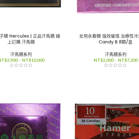
糖 Hercules | 正品汗馬糖 線
女用永春糖 強效催情 治療性冷淡
上訂購 汗馬糖
Candy B 8顆/盒
汗馬糖系列
汗馬糖系列
價
NT$
2,900
–
NT$
10,000
NT$
2,000
–
NT$
7,200
格
範
圍：
NT$2,900
到
NT$10,000