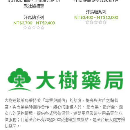
spinach|四代汗馬精力糖 功
壯陽 提高免疫力30顆/盒
效壯陽補腎
汗馬糖系列
價
汗馬糖系列
NT$
3,400
–
NT$
12,000
價
格
NT$
2,700
–
NT$
9,400
格
範
範
圍：
圍：
NT$3,
NT$2,700
到
到
NT$12
NT$9,400
大樹連鎖藥局秉持著「專業與誠信」的態度，提高與客戶之黏著
度，與專業藥師團隊合作、熱心的服務人員、 最專業、最齊全、最
安心的購物環境，提供各式營養保健、婦嬰用品及醫材用品等全方
位服務；目前全台已有超過300家連鎖加盟據點，是全台最大處方婦
幼藥局。