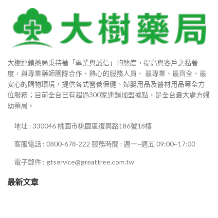
0
大樹連鎖藥局秉持著「專業與誠信」的態度，提高與客戶之黏著
90
度，與專業藥師團隊合作、熱心的服務人員、 最專業、最齊全、最
安心的購物環境，提供各式營養保健、婦嬰用品及醫材用品等全方
880
位服務；目前全台已有超過300家連鎖加盟據點，是全台最大處方婦
幼藥局。
0
地址 : 330046 桃園市桃園區復興路186號18樓
客服電話 : 0800-678-222 服務時間 : 週一~週五 09:00~17:00
0
電子郵件 : gtservice@greattree.com.tw
最新文章