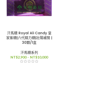
汗馬糖 Royal Ali Candy 皇
家紫糖|六代精力糖|壯陽補腎 |
30顆/1盒
汗馬糖系列
價
NT$
2,900
–
NT$
10,000
格
範
圍：
NT$2,900
到
NT$10,000
0