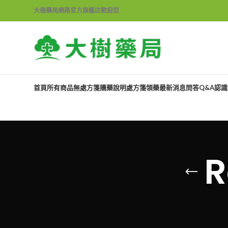
大樹藥局網路官方旗艦店歡迎您
首頁
所有商品
無處方箋購藥說明
處方箋領藥
最新消息
問答Q&A
認識
R