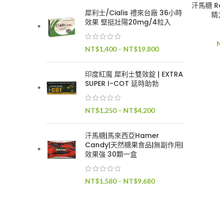
汗馬糖 Ro
犀利士/Cialis 禮來台廠 36小時
精
效果 堅挺壯陽20mg/4粒入
價
NT$
1,400
–
NT$
19,800
格
範
印度紅魔 犀利士雙效錠 | EXTRA
圍：
SUPER I-COT 延時助勃
NT$1,400
到
價
NT$
1,250
–
NT$
4,200
NT$19,800
格
範
汗馬糖|馬來西亞Hamer
圍：
Candy|天然糖果食品|無副作用|
NT$1,250
效果強 30顆一盒
到
NT$4,200
價
NT$
1,580
–
NT$
9,680
格
範
圍：