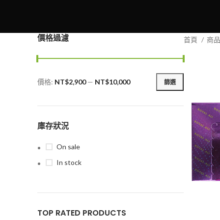
價格過濾
首頁
商
價格:
NT$2,900
—
NT$10,000
篩選
最
最
低
高
價
價
格
格
庫存狀況
On sale
In stock
TOP RATED PRODUCTS