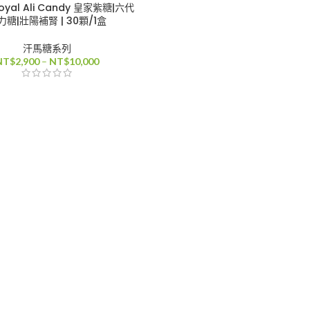
yal Ali Candy 皇家紫糖|六代
力糖|壯陽補腎 | 30顆/1盒
汗馬糖系列
價
NT$
2,900
–
NT$
10,000
格
範
圍：
NT$2,900
到
NT$10,000