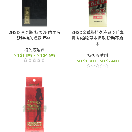
2H2D 黑金版 持久液 防早洩
2H2D金尊版持久液屈臣氏專
延時持久噴霧 15ML
賣 純植物草本提取 延時不麻
木
持久液噴劑
價
NT$
1,899
–
NT$
4,699
持久液噴劑
格
價
NT$
1,300
–
NT$
2,400
範
格
圍：
範
NT$1,899
圍：
到
NT$1,
NT$4,699
到
NT$2,