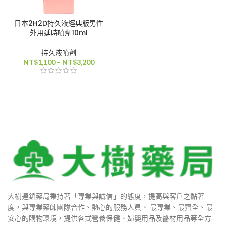
0
日本2H2D持久液經典版男性
外用延時噴劑10ml
持久液噴劑
0
價
NT$
1,100
–
NT$
3,200
格
0
範
圍：
NT$1,100
到
00
NT$3,200
800
大樹連鎖藥局秉持著「專業與誠信」的態度，提高與客戶之黏著
度，與專業藥師團隊合作、熱心的服務人員、 最專業、最齊全、最
安心的購物環境，提供各式營養保健、婦嬰用品及醫材用品等全方