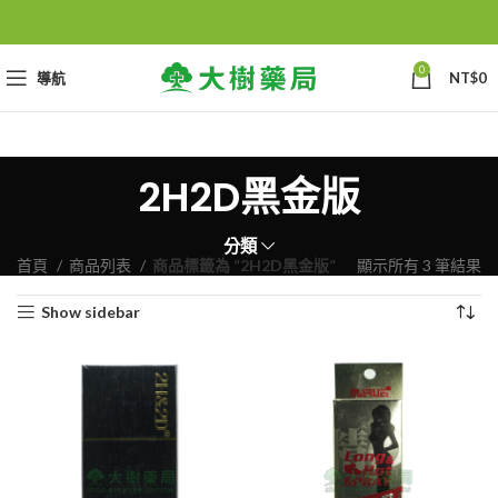
0
導航
NT$
0
2H2D黑金版
分類
首頁
商品列表
商品標籤為 “2H2D黑金版”
顯示所有 3 筆結果
Show sidebar