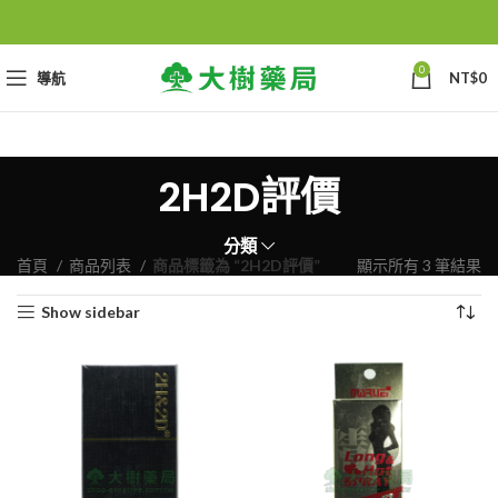
0
導航
NT$
0
2H2D評價
分類
首頁
商品列表
商品標籤為 “2H2D評價”
顯示所有 3 筆結果
Show sidebar