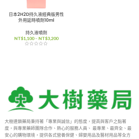
0
日本2H2D持久液經典版男性
外用延時噴劑10ml
持久液噴劑
價
NT$
1,100
–
NT$
3,200
90
格
範
880
圍：
NT$1,100
到
NT$3,200
0
0
大樹連鎖藥局秉持著「專業與誠信」的態度，提高與客戶之黏著
度，與專業藥師團隊合作、熱心的服務人員、 最專業、最齊全、最
安心的購物環境，提供各式營養保健、婦嬰用品及醫材用品等全方