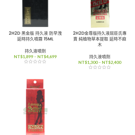
2H2D 黑金版 持久液 防早洩
2H2D金尊版持久液屈臣氏專
延時持久噴霧 15ML
賣 純植物草本提取 延時不麻
木
持久液噴劑
價
NT$
1,899
–
NT$
4,699
持久液噴劑
格
價
NT$
1,300
–
NT$
2,400
範
格
圍：
範
NT$1,899
圍：
到
NT$1,
NT$4,699
到
NT$2,
0