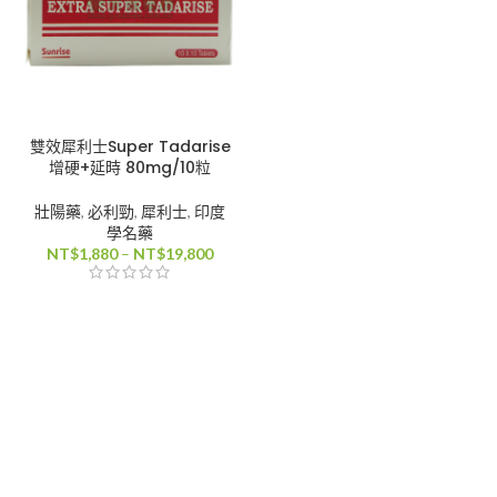
雙效犀利士Super Tadarise
增硬+延時 80mg/10粒
壯陽藥
,
必利勁
,
犀利士
,
印度
學名藥
價
NT$
1,880
–
NT$
19,800
格
範
圍：
NT$1,880
到
NT$19,800
80