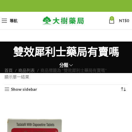
0
導航
NT$
0
雙效犀利士藥局有賣嗎
分類
首頁
商品列表
商品標籤為 “雙效犀利士藥局有賣嗎”
顯示單一結果
Show sidebar