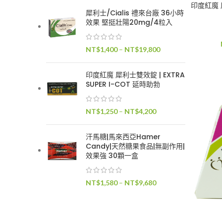
印度紅魔 犀
犀利士/Cialis 禮來台廠 36小時
效果 堅挺壯陽20mg/4粒入
價
NT$
1,400
–
NT$
19,800
格
範
印度紅魔 犀利士雙效錠 | EXTRA
圍：
SUPER I-COT 延時助勃
NT$1,400
到
價
NT$
1,250
–
NT$
4,200
NT$19,800
格
範
汗馬糖|馬來西亞Hamer
圍：
Candy|天然糖果食品|無副作用|
NT$1,250
效果強 30顆一盒
到
NT$4,200
價
NT$
1,580
–
NT$
9,680
格
範
圍：