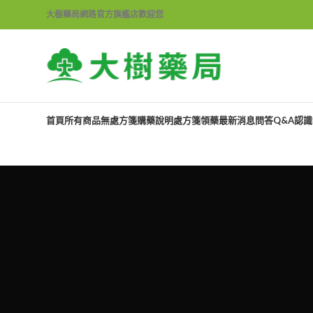
大樹藥局網路官方旗艦店歡迎您
首頁
所有商品
無處方箋購藥說明
處方箋領藥
最新消息
問答Q&A
認識