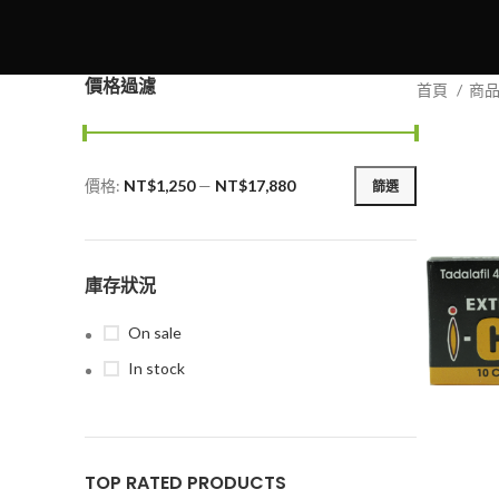
價格過濾
首頁
商
價格:
NT$1,250
—
NT$17,880
篩選
最
最
低
高
價
價
格
格
庫存狀況
On sale
In stock
TOP RATED PRODUCTS