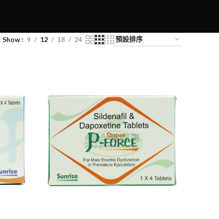
Show
9
12
18
24