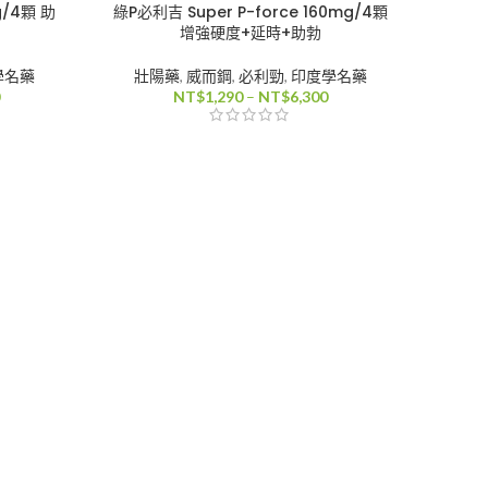
g/4顆 助
綠P必利吉 Super P-force 160mg/4顆
增強硬度+延時+助勃
學名藥
壯陽藥
,
威而鋼
,
必利勁
,
印度學名藥
價
價
NT$
1,290
–
NT$
6,300
格
格
範
範
圍：
圍：
NT$1,390
NT$1,290
到
到
NT$17,880
NT$6,300