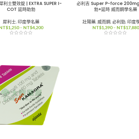
利士雙效錠 | EXTRA SUPER I-
必利吉 Super P-force 200m
COT 延時助勃
勃+延時 威而鋼學名藥
犀利士
,
印度學名藥
壯陽藥
,
威而鋼
,
必利勁
,
印度
價
NT$
1,250
–
NT$
4,200
NT$
1,390
–
NT$
17,880
格
範
圍：
NT$1,250
到
NT$4,200