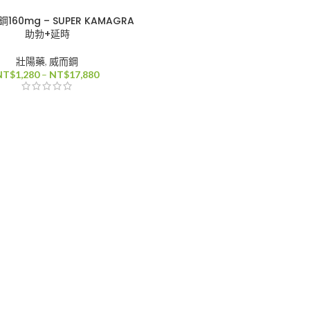
160mg – SUPER KAMAGRA
助勃+延時
壯陽藥
,
威而鋼
價
NT$
1,280
–
NT$
17,880
格
範
圍：
NT$1,280
到
NT$17,880