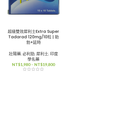
超級雙效犀利士Extra Super
Tadarad 120mg/10粒 | 助
勃+延時
壯陽藥
,
必利勁
,
犀利士
,
印度
學名藥
價
NT$
1,980
–
NT$
19,800
格
範
圍：
NT$1,980
到
NT$19,800
80