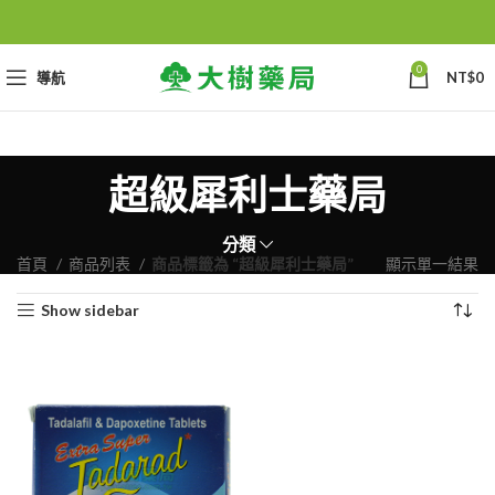
0
導航
NT$
0
超級犀利士藥局
分類
首頁
商品列表
商品標籤為 “超級犀利士藥局”
顯示單一結果
Show sidebar