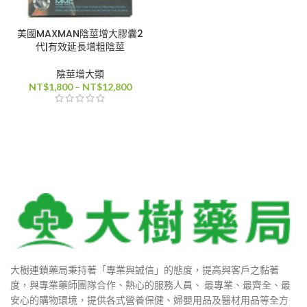
0
美國MAXMAN陰莖增大膠囊2
代|有效延長增粗陰莖
陰莖增大類
0
價
NT$
1,800
–
NT$
12,800
格
0
範
圍：
NT$1,800
到
NT$12,800
0
0
大樹連鎖藥局秉持著「專業與誠信」的態度，提高與客戶之黏著
度，與專業藥師團隊合作、熱心的服務人員、 最專業、最齊全、最
安心的購物環境，提供各式營養保健、婦嬰用品及醫材用品等全方