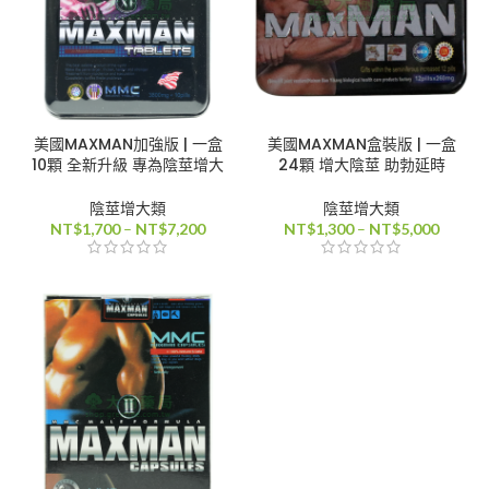
美國MAXMAN加強版 | 一盒
美國MAXMAN盒裝版 | 一盒
10顆 全新升級 專為陰莖增大
24顆 增大陰莖 助勃延時
陰莖增大類
陰莖增大類
價
價
NT$
1,700
–
NT$
7,200
NT$
1,300
–
NT$
5,000
格
格
範
範
圍：
圍：
NT$1,700
NT$1,
到
到
NT$7,200
NT$5,