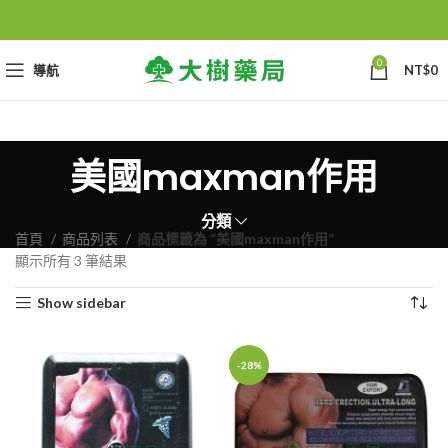
0
導航
NT$
0
美國maxman作用
分類
首頁
商品列表
商品標籤為 “美國maxman作用”
顯示所有 3 筆結果
Show sidebar
-28%