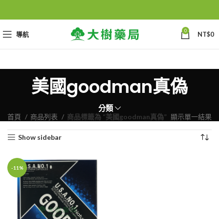
0
導航
NT$
0
美國goodman真偽
分類
首頁
商品列表
商品標籤為 “美國goodman真偽”
顯示單一結果
Show sidebar
-11%