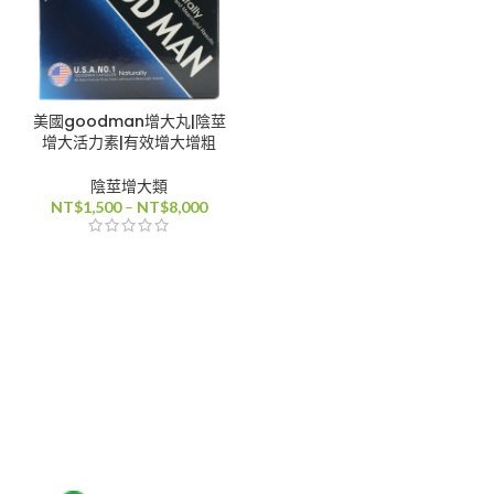
美國goodman增大丸|陰莖
增大活力素|有效增大增粗
陰莖增大類
價
NT$
1,500
–
NT$
8,000
格
範
圍：
NT$1,500
到
NT$8,000
0