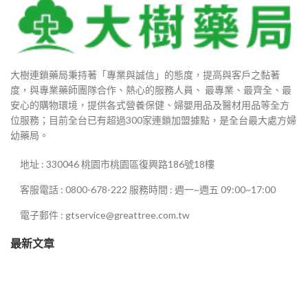
0
大樹連鎖藥局秉持著「專業與誠信」的態度，提高與客戶之黏著
90
度，與專業藥師團隊合作、熱心的服務人員、 最專業、最齊全、最
安心的購物環境，提供各式營養保健、婦嬰用品及醫材用品等全方
880
位服務；目前全台已有超過300家連鎖加盟據點，是全台最大處方婦
幼藥局。
地址 : 330046 桃園市桃園區復興路186號18樓
0
客服電話 : 0800-678-222 服務時間 : 週一~週五 09:00~17:00
0
電子郵件 : gtservice@greattree.com.tw
最新文章