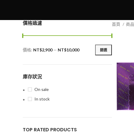
價格過濾
首頁
商
價格:
NT$2,900
—
NT$10,000
篩選
最
最
低
高
價
價
格
格
庫存狀況
On sale
In stock
TOP RATED PRODUCTS