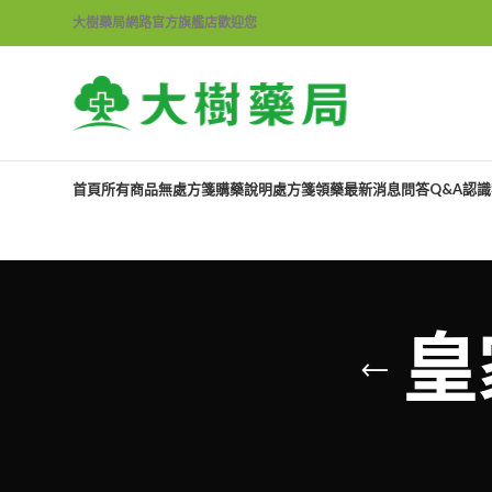
大樹藥局網路官方旗艦店歡迎您
首頁
所有商品
無處方箋購藥說明
處方箋領藥
最新消息
問答Q&A
認識
皇