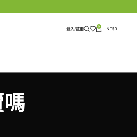
0
登入/註冊
NT$
0
賣嗎