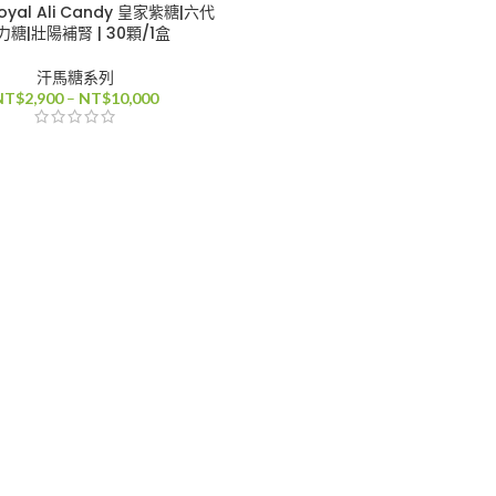
yal Ali Candy 皇家紫糖|六代
力糖|壯陽補腎 | 30顆/1盒
汗馬糖系列
價
NT$
2,900
–
NT$
10,000
格
範
圍：
NT$2,900
到
NT$10,000