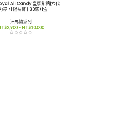
yal Ali Candy 皇家紫糖|六代
力糖|壯陽補腎 | 30顆/1盒
汗馬糖系列
價
NT$
2,900
–
NT$
10,000
格
範
圍：
NT$2,900
到
NT$10,000