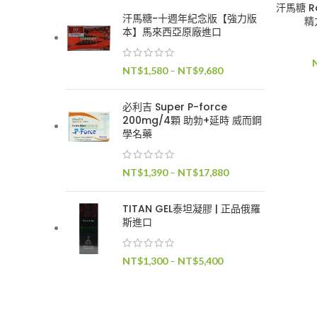
汗馬糖 Ro
汗馬糖-十週年紀念版【強力版
精
本】馬來西亞原廠進口
價
NT$
1,580
–
NT$
9,680
格
範
必利吉 Super P-force
圍：
200mg/4顆 助勃+延時 威而鋼
NT$1,580
學名藥
到
NT$9,680
價
NT$
1,390
–
NT$
17,880
格
範
TITAN GEL泰坦凝膠 | 正品俄羅
圍：
斯進口
NT$1,390
到
價
NT$
1,300
–
NT$
5,400
NT$17,880
格
範
圍：