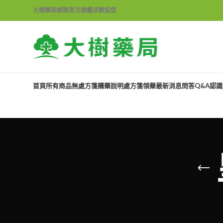
大樹藥局網路官方旗艦店歡迎您
首頁
所有商品
無處方箋購藥說明
處方箋領藥
最新消息
問答Q&A
認識