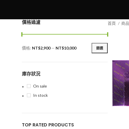
價格過濾
首頁
商
價格:
NT$2,900
—
NT$10,000
篩選
最
最
低
高
價
價
格
格
庫存狀況
On sale
In stock
TOP RATED PRODUCTS