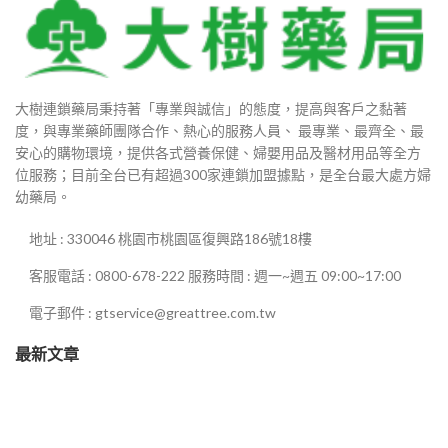
0
大樹連鎖藥局秉持著「專業與誠信」的態度，提高與客戶之黏著
90
度，與專業藥師團隊合作、熱心的服務人員、 最專業、最齊全、最
安心的購物環境，提供各式營養保健、婦嬰用品及醫材用品等全方
880
位服務；目前全台已有超過300家連鎖加盟據點，是全台最大處方婦
幼藥局。
地址 : 330046 桃園市桃園區復興路186號18樓
0
客服電話 : 0800-678-222 服務時間 : 週一~週五 09:00~17:00
0
電子郵件 : gtservice@greattree.com.tw
最新文章