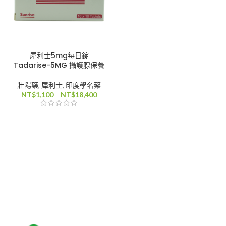
犀利士5mg每日錠
Tadarise-5MG 攝護腺保養
壯陽藥
,
犀利士
,
印度學名藥
價
NT$
1,100
–
NT$
18,400
格
範
圍：
NT$1,100
到
NT$18,400
0