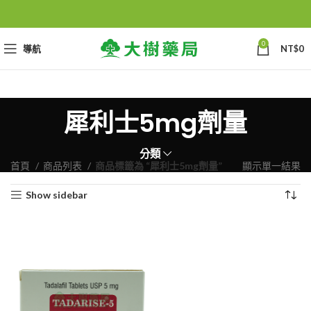
0
導航
NT$
0
犀利士5mg劑量
分類
首頁
商品列表
商品標籤為 “犀利士5mg劑量”
顯示單一結果
Show sidebar