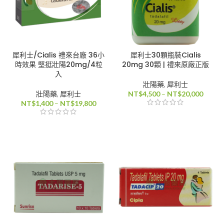
犀利士/Cialis 禮來台廠 36小
犀利士30顆瓶裝Cialis
時效果 堅挺壯陽20mg/4粒
20mg 30顆 | 禮來原廠正版
入
壯陽藥
,
犀利士
價
壯陽藥
,
犀利士
NT$
4,500
–
NT$
20,000
價
格
NT$
1,400
–
NT$
19,800
格
範
範
圍：
圍：
NT$4,
NT$1,400
到
到
NT$20
NT$19,800