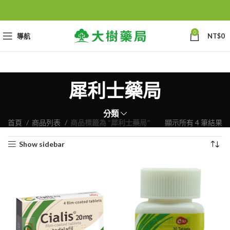
0
導航
NT$
0
犀利士藥局
分類
首頁
商品列表
商品標籤為 “犀利士藥局”
顯示所有 4 筆結果
Show sidebar