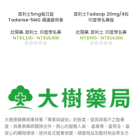
0
犀利士5mg每日錠
犀利士Tadacip 20mg/4粒
0
Tadarise-5MG 攝護腺保養
印度學名藥版
壯陽藥
,
犀利士
,
印度學名藥
壯陽藥
,
犀利士
,
印度學名藥
價
價
NT$
1,100
–
NT$
18,400
NT$
990
–
NT$
14,000
0
格
格
範
範
0
圍：
圍：
NT$1,100
NT$99
到
到
NT$18,400
NT$14,
0
0
大樹連鎖藥局秉持著「專業與誠信」的態度，提高與客戶之黏著
度，與專業藥師團隊合作、熱心的服務人員、 最專業、最齊全、最
安心的購物環境，提供各式營養保健、婦嬰用品及醫材用品等全方