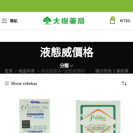
0
導航
NT$
0
液態威價格
分類
首頁
商品列表
商品標籤為 “液態威價格”
顯示所有 2 筆結果
Show sidebar