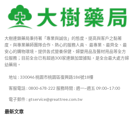
880
00
大樹連鎖藥局秉持著「專業與誠信」的態度，提高與客戶之黏著
度，與專業藥師團隊合作、熱心的服務人員、 最專業、最齊全、最
800
安心的購物環境，提供各式營養保健、婦嬰用品及醫材用品等全方
位服務；目前全台已有超過300家連鎖加盟據點，是全台最大處方婦
幼藥局。
地址 : 330046 桃園市桃園區復興路186號18樓
0
客服電話 : 0800-678-222 服務時間 : 週一~週五 09:00~17:00
電子郵件 : gtservice@greattree.com.tw
最新文章