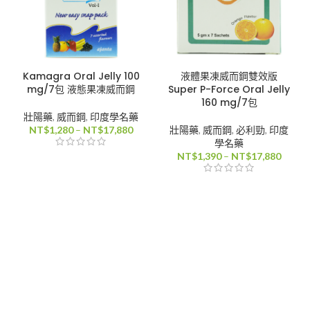
Kamagra Oral Jelly 100
液體果凍威而鋼雙效版
mg/7包 液態果凍威而鋼
Super P-Force Oral Jelly
160 mg/7包
壯陽藥
,
威而鋼
,
印度學名藥
價
NT$
1,280
–
NT$
17,880
壯陽藥
,
威而鋼
,
必利勁
,
印度
格
學名藥
範
價
NT$
1,390
–
NT$
17,880
圍：
格
NT$1,280
範
到
圍：
NT$17,880
NT$1,
到
NT$17
80