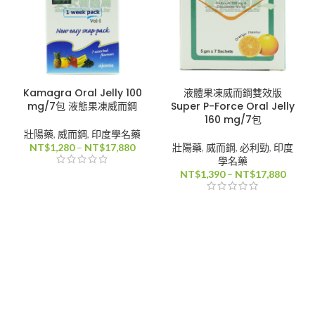
Kamagra Oral Jelly 100
液體果凍威而鋼雙效版
mg/7包 液態果凍威而鋼
Super P-Force Oral Jelly
160 mg/7包
壯陽藥
,
威而鋼
,
印度學名藥
價
NT$
1,280
–
NT$
17,880
壯陽藥
,
威而鋼
,
必利勁
,
印度
格
學名藥
範
價
NT$
1,390
–
NT$
17,880
圍：
格
NT$1,280
範
到
圍：
NT$17,880
NT$1,
到
NT$17
00