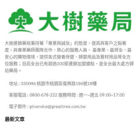
000
80
大樹連鎖藥局秉持著「專業與誠信」的態度，提高與客戶之黏著
880
度，與專業藥師團隊合作、熱心的服務人員、 最專業、最齊全、最
安心的購物環境，提供各式營養保健、婦嬰用品及醫材用品等全方
位服務；目前全台已有超過300家連鎖加盟據點，是全台最大處方婦
幼藥局。
0
地址 : 330046 桃園市桃園區復興路186號18樓
0
客服電話 : 0800-678-222 服務時間 : 週一~週五 09:00~17:00
電子郵件 : gtservice@greattree.com.tw
最新文章