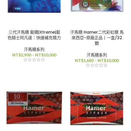
三代汗馬糖 藍糖|Xtreme|藍
汗馬糖 Hamer二代彩虹糖 馬
色騎士阿凡達：快速補充精力
來西亞-原廠正品丨一盒/32
顆
汗馬糖系列
價
NT$
2,900
–
NT$
10,000
汗馬糖系列
格
價
NT$
1,680
–
NT$
10,000
範
格
圍：
範
NT$2,900
圍：
到
NT$1,
NT$10,000
到
NT$10
80