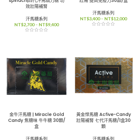
spinach|四代汗馬精力糖 功
壯陽 提高免疫力30顆/盒
效壯陽補腎
汗馬糖系列
價
汗馬糖系列
NT$
3,400
–
NT$
12,000
價
格
NT$
2,700
–
NT$
9,400
格
範
範
圍：
圍：
NT$3,
NT$2,700
到
到
NT$12
NT$9,400
金牛汗馬糖 | Miracle Gold
黃金悍馬糖 Acfive-Candy
Candy 焦糖味 牛牛糖 30顆/
壯陽補腎 七代汗馬糖/1盒30
盒
顆
汗馬糖系列
汗馬糖系列