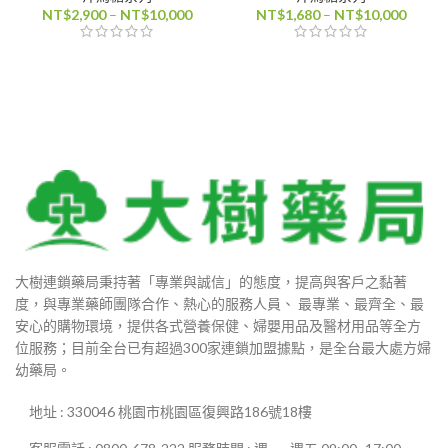
價
價
NT$
2,900
–
NT$
10,000
NT$
1,680
–
NT$
10,000
格
格
範
範
圍：
圍：
NT$2,900
NT$1,
到
到
NT$10,000
NT$10
大樹連鎖藥局秉持著「專業與誠信」的態度，提高與客戶之黏著
度，與專業藥師團隊合作、熱心的服務人員、 最專業、最齊全、最
安心的購物環境，提供各式營養保健、婦嬰用品及醫材用品等全方
位服務；目前全台已有超過300家連鎖加盟據點，是全台最大處方婦
幼藥局。
地址 : 330046 桃園市桃園區復興路186號18樓