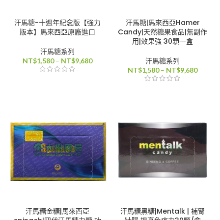
880
汗馬糖-十週年紀念版【強力
汗馬糖|馬來西亞Hamer
版本】馬來西亞原廠進口
Candy|天然糖果食品|無副作
用|效果強 30顆一盒
汗馬糖系列
0
價
NT$
1,580
–
NT$
9,680
汗馬糖系列
格
價
NT$
1,580
–
NT$
9,680
0
範
格
圍：
範
NT$1,580
圍：
到
NT$1,
NT$9,680
到
80
NT$9,
800
汗馬糖金糖|馬來西亞
汗馬糖黑糖|Mentalk | 補腎