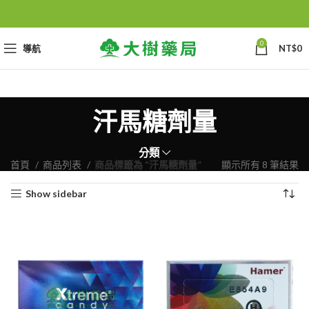
0
導航
NT$
0
汗馬糖劑量
分類
首頁
商品列表
商品標籤為 “汗馬糖劑量”
顯示所有 8 筆結果
Show sidebar