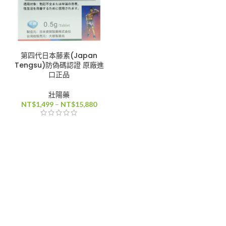
第四代日本藤素(Japan
Tengsu)防偽碼認證 原廠進
口正品
壯陽藥
價
NT$
1,499
–
NT$
15,880
格
範
圍：
NT$1,499
到
NT$15,880