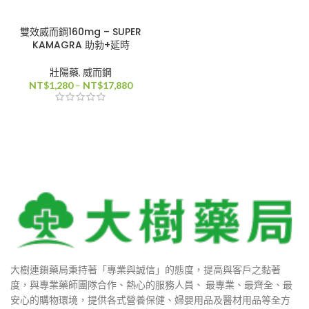
880
雙效威而鋼160mg – SUPER
KAMAGRA 助勃+延時
壯陽藥
,
威而鋼
0
價
NT$
1,280
–
NT$
17,880
格
0
範
圍：
NT$1,280
到
NT$17,880
80
800
大樹連鎖藥局秉持著「專業與誠信」的態度，提高與客戶之黏著
度，與專業藥師團隊合作、熱心的服務人員、 最專業、最齊全、最
安心的購物環境，提供各式營養保健、婦嬰用品及醫材用品等全方