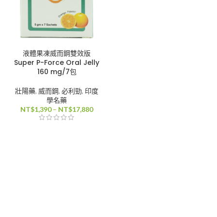
液體果凍威而鋼雙效版
Super P-Force Oral Jelly
160 mg/7包
壯陽藥
,
威而鋼
,
必利勁
,
印度
學名藥
價
NT$
1,390
–
NT$
17,880
格
範
圍：
NT$1,390
到
NT$17,880
00