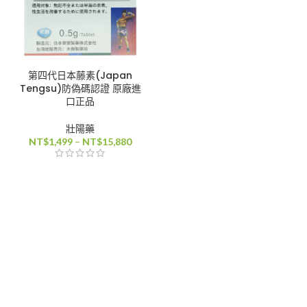
第四代日本藤素(Japan
Tengsu)防偽碼認證 原廠進
口正品
壯陽藥
價
NT$
1,499
–
NT$
15,880
格
範
圍：
NT$1,499
到
NT$15,880