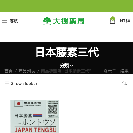
0
導航
NT$
0
日本藤素三代
分類
首頁
商品列表
商品標籤為 “日本藤素三代”
顯示單一結果
Show sidebar