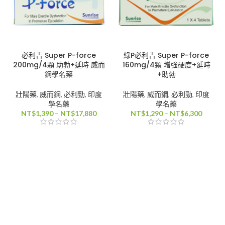
必利吉 Super P-force
綠P必利吉 Super P-force
200mg/4顆 助勃+延時 威而
160mg/4顆 增強硬度+延時
鋼學名藥
+助勃
壯陽藥
,
威而鋼
,
必利勁
,
印度
壯陽藥
,
威而鋼
,
必利勁
,
印度
學名藥
學名藥
價
價
NT$
1,390
–
NT$
17,880
NT$
1,290
–
NT$
6,300
格
格
範
範
圍：
圍：
NT$1,390
NT$1,
到
到
NT$17,880
NT$6,