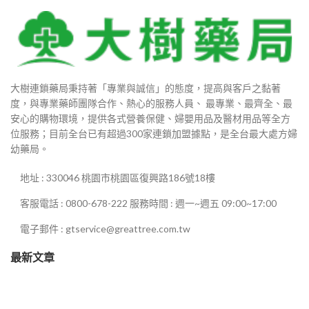
99
880
大樹連鎖藥局秉持著「專業與誠信」的態度，提高與客戶之黏著
9
度，與專業藥師團隊合作、熱心的服務人員、 最專業、最齊全、最
安心的購物環境，提供各式營養保健、婦嬰用品及醫材用品等全方
9
位服務；目前全台已有超過300家連鎖加盟據點，是全台最大處方婦
幼藥局。
00
地址 : 330046 桃園市桃園區復興路186號18樓
客服電話 : 0800-678-222 服務時間 : 週一~週五 09:00~17:00
800
電子郵件 : gtservice@greattree.com.tw
最新文章