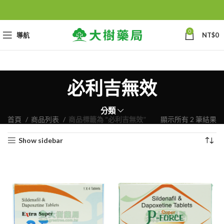
0
導航
NT$
0
必利吉無效
分類
首頁
商品列表
商品標籤為 “必利吉無效”
顯示所有 2 筆結果
Show sidebar