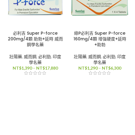
必利吉 Super P-force
綠P必利吉 Super P-force
200mg/4顆 助勃+延時 威而
160mg/4顆 增強硬度+延時
鋼學名藥
+助勃
壯陽藥
,
威而鋼
,
必利勁
,
印度
壯陽藥
,
威而鋼
,
必利勁
,
印度
學名藥
學名藥
價
價
NT$
1,390
–
NT$
17,880
NT$
1,290
–
NT$
6,300
格
格
範
範
圍：
圍：
NT$1,390
NT$1,
到
到
NT$17,880
NT$6,