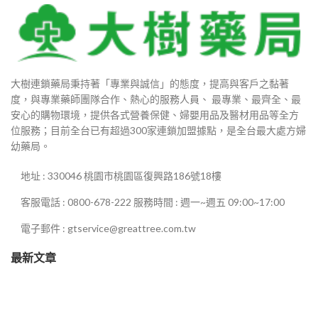
99
880
大樹連鎖藥局秉持著「專業與誠信」的態度，提高與客戶之黏著
9
度，與專業藥師團隊合作、熱心的服務人員、 最專業、最齊全、最
安心的購物環境，提供各式營養保健、婦嬰用品及醫材用品等全方
9
位服務；目前全台已有超過300家連鎖加盟據點，是全台最大處方婦
幼藥局。
地址 : 330046 桃園市桃園區復興路186號18樓
00
客服電話 : 0800-678-222 服務時間 : 週一~週五 09:00~17:00
800
電子郵件 : gtservice@greattree.com.tw
最新文章