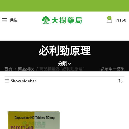
0
導航
NT$
0
必利勁原理
分類
首頁
商品列表
商品標籤為 “必利勁原理”
顯示單一結果
Show sidebar