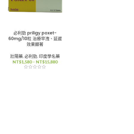
必利勁 priligy poxet-
60mg/10粒 治療早洩、延遲
效果顯著
壯陽藥
,
必利勁
,
印度學名藥
價
NT$
1,580
–
NT$
15,880
格
範
圍：
NT$1,580
到
NT$15,880