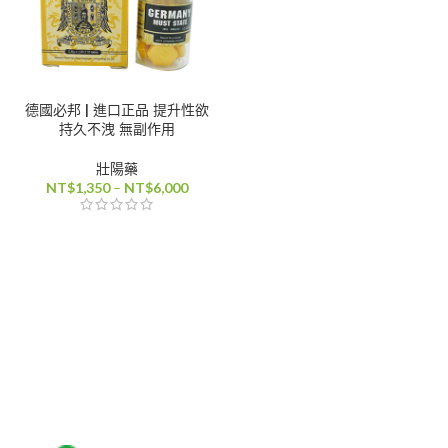
德國必邦 | 進口正品 提升性欲
持久不洩 無副作用
壯陽藥
價
NT$
1,350
–
NT$
6,000
格
範
圍：
NT$1,350
到
NT$6,000