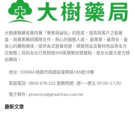
99
880
大樹連鎖藥局秉持著「專業與誠信」的態度，提高與客戶之黏著
9
度，與專業藥師團隊合作、熱心的服務人員、 最專業、最齊全、最
安心的購物環境，提供各式營養保健、婦嬰用品及醫材用品等全方
9
位服務；目前全台已有超過300家連鎖加盟據點，是全台最大處方婦
幼藥局。
地址 : 330046 桃園市桃園區復興路186號18樓
00
客服電話 : 0800-678-222 服務時間 : 週一~週五 09:00~17:00
800
電子郵件 : gtservice@greattree.com.tw
最新文章