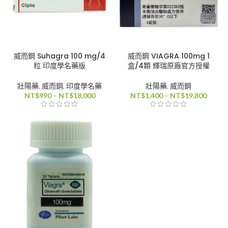
威而鋼 Suhagra 100 mg/4
威而鋼 VIAGRA 100mg 1
粒 印度學名藥版
盒/4顆 輝瑞原廠官方授權
壯陽藥
,
威而鋼
,
印度學名藥
壯陽藥
,
威而鋼
價
價
NT$
990
–
NT$
18,000
NT$
1,400
–
NT$
19,800
格
格
範
範
圍：
圍：
NT$990
NT$1,
到
到
NT$18,000
NT$19
80