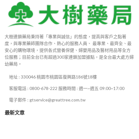
0
大樹連鎖藥局秉持著「專業與誠信」的態度，提高與客戶之黏著
90
度，與專業藥師團隊合作、熱心的服務人員、 最專業、最齊全、最
安心的購物環境，提供各式營養保健、婦嬰用品及醫材用品等全方
880
位服務；目前全台已有超過300家連鎖加盟據點，是全台最大處方婦
幼藥局。
地址 : 330046 桃園市桃園區復興路186號18樓
0
客服電話 : 0800-678-222 服務時間 : 週一~週五 09:00~17:00
0
電子郵件 : gtservice@greattree.com.tw
最新文章