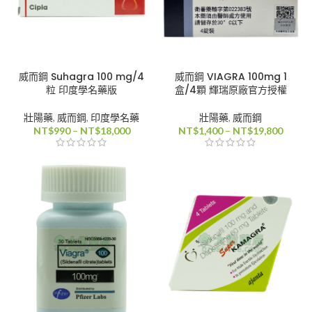
威而鋼 Suhagra 100 mg/4
威而鋼 VIAGRA 100mg 1
粒 印度學名藥版
盒/4顆 輝瑞原廠官方授權
壯陽藥
,
威而鋼
,
印度學名藥
壯陽藥
,
威而鋼
價
價
NT$
990
–
NT$
18,000
NT$
1,400
–
NT$
19,800
格
格
範
範
圍：
圍：
NT$990
NT$1,
到
到
NT$18,000
NT$19