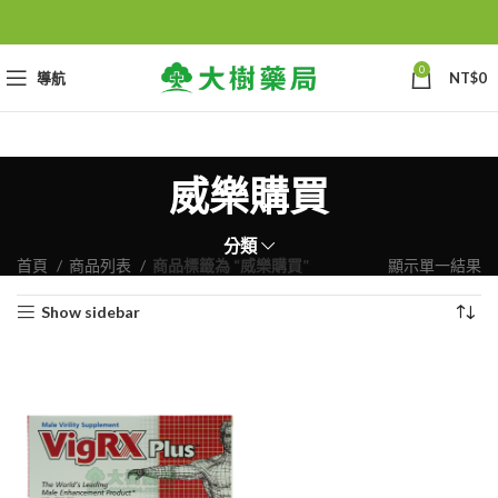
0
導航
NT$
0
威樂購買
分類
首頁
商品列表
商品標籤為 “威樂購買”
顯示單一結果
Show sidebar