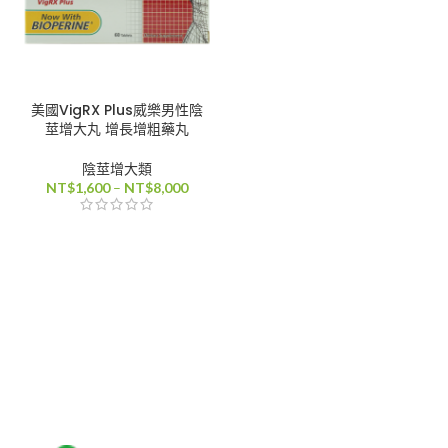
美國VigRX Plus威樂男性陰
莖增大丸 增長增粗藥丸
陰莖增大類
價
NT$
1,600
–
NT$
8,000
格
範
圍：
NT$1,600
到
NT$8,000