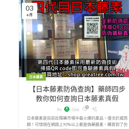
03
6 月
日本藤素
【日本藤素防偽查詢】藥師四步
教你如何查詢日本藤素真假
0
By
Qiqi
日本藤素是目前壯陽藥市場中最火爆的產品，僅次於威而
鋼！可惜現在網路上90%以上都是偽藥藤素。購買到了仿