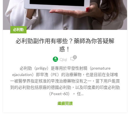
必利勁
必利勁副作用有哪些？藥師為你答疑解
惑！
0
Qiqi
必利勁（priligy）是專用於早發性射精（premature
ejaculation）即早洩（PE）的治療藥物，也是目前在全球唯
一被醫學界指定核准的早洩治療藥物沒有之一，當下用戶能買
到的必利勁包括原廠的德國必利勁，以及印度產的印度必利勁
（Poxet-60）。 任...
繼續閱讀