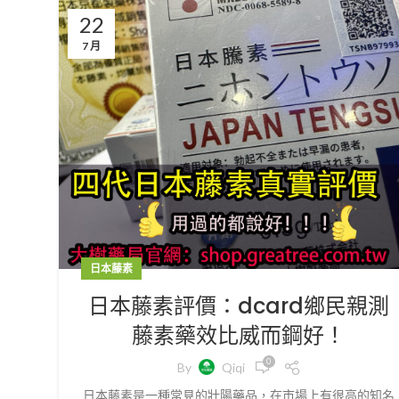
22
7 月
日本藤素
日本藤素評價：dcard鄉民親測
藤素藥效比威而鋼好！
0
By
Qiqi
日本藤素是一種常見的壯陽藥品，在市場上有很高的知名