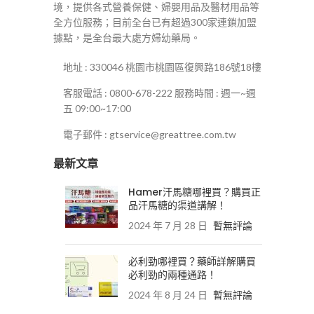
境，提供各式營養保健、婦嬰用品及醫材用品等
全方位服務；目前全台已有超過300家連鎖加盟
據點，是全台最大處方婦幼藥局。
地址 : 330046 桃園市桃園區復興路186號18樓
客服電話 : 0800-678-222 服務時間 : 週一~週
五 09:00~17:00
電子郵件 : gtservice@greattree.com.tw
最新文章
Hamer汗馬糖哪裡買？購買正
品汗馬糖的渠道講解！
2024 年 7 月 28 日
暫無評論
必利勁哪裡買？藥師詳解購買
必利勁的兩種通路！
2024 年 8 月 24 日
暫無評論