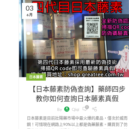
03
6 月
日本藤素
【日本藤素防偽查詢】藥師四步
教你如何查詢日本藤素真假
0
By
Qiqi
日本藤素是目前壯陽藥市場中最火爆的產品，僅次於威而
鋼！可惜現在網路上90%以上都是偽藥藤素。購買到了仿