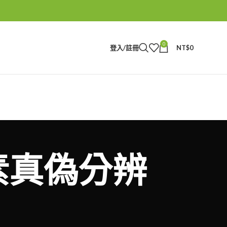
0
登入/註冊
NT$
0
本藤素真偽分辨