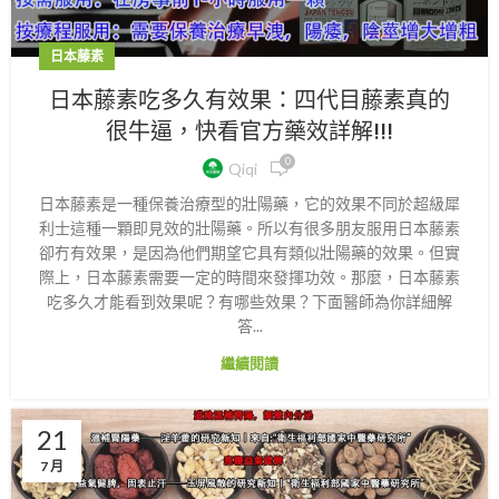
日本藤素
日本藤素吃多久有效果：四代目藤素真的
很牛逼，快看官方藥效詳解!!!
0
Qiqi
日本藤素是一種保養治療型的壯陽藥，它的效果不同於超級犀
利士這種一顆即見效的壯陽藥。所以有很多朋友服用日本藤素
卻冇有效果，是因為他們期望它具有類似壯陽藥的效果。但實
際上，日本藤素需要一定的時間來發揮功效。那麼，日本藤素
吃多久才能看到效果呢？有哪些效果？下面醫師為你詳細解
答...
繼續閱讀
21
7 月