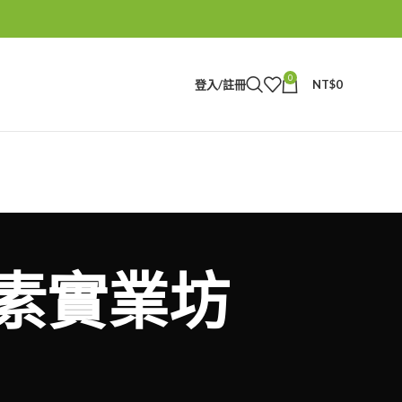
0
登入/註冊
NT$
0
本藤素實業坊