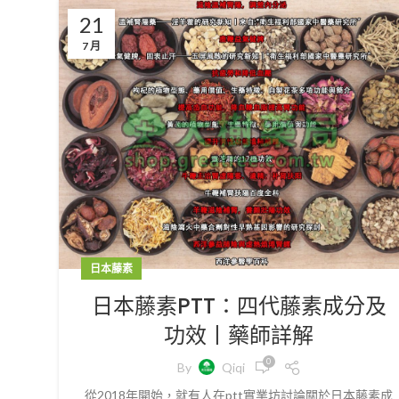
21
7 月
日本藤素
日本藤素PTT：四代藤素成分及
功效丨藥師詳解
0
By
Qiqi
從2018年開始，就有人在ptt實業坊討論關於日本藤素成