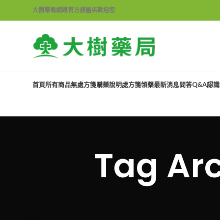
大樹藥局網路官方旗艦店歡迎您
首頁
所有商品
無處方箋購藥說明
處方箋領藥
最新消息
問答Q&A
認識
Tag A