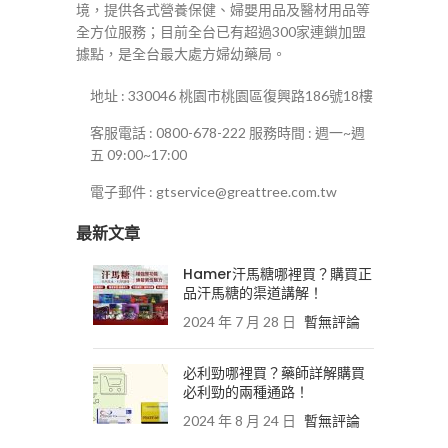
境，提供各式營養保健、婦嬰用品及醫材用品等
全方位服務；目前全台已有超過300家連鎖加盟
據點，是全台最大處方婦幼藥局。
地址 : 330046 桃園市桃園區復興路186號18樓
客服電話 : 0800-678-222 服務時間 : 週一~週
五 09:00~17:00
電子郵件 : gtservice@greattree.com.tw
最新文章
Hamer汗馬糖哪裡買？購買正
品汗馬糖的渠道講解！
2024 年 7 月 28 日
暫無評論
必利勁哪裡買？藥師詳解購買
必利勁的兩種通路！
2024 年 8 月 24 日
暫無評論