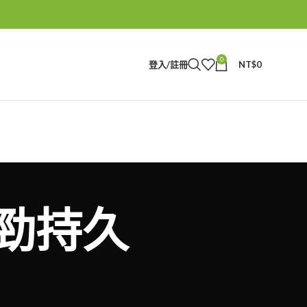
0
登入/註冊
NT$
0
必利勁持久