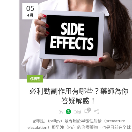
05
4 月
必利勁
必利勁副作用有哪些？藥師為你
答疑解惑！
0
By
Qiqi
必利勁（priligy）是專用於早發性射精（premature
ejaculation）即早洩（PE）的治療藥物，也是目前在全球