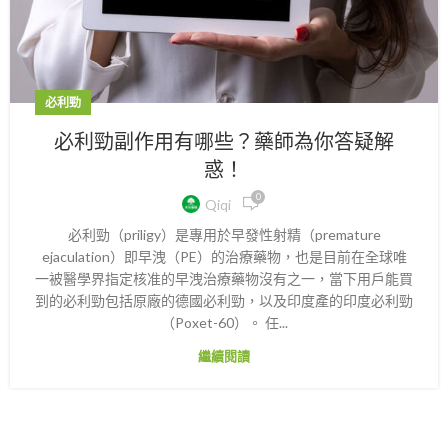
必利勁
必利勁副作用有哪些？藥師為你答疑解
惑！
0
Qiqi
必利勁（priligy）是專用於早發性射精（premature
ejaculation）即早洩（PE）的治療藥物，也是目前在全球唯
一被醫學界指定核准的早洩治療藥物沒有之一，當下用戶能買
到的必利勁包括原廠的德國必利勁，以及印度產的印度必利勁
（Poxet-60）。 任...
繼續閱讀