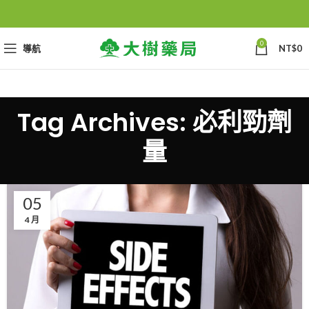
0
導航
NT$
0
Tag Archives: 必利勁劑
量
05
4 月