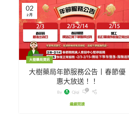
02
2 月
大樹藥局資訊
大樹藥局年節服務公告丨春節優
惠大放送！！
0
By
Qiqi
繼續閱讀