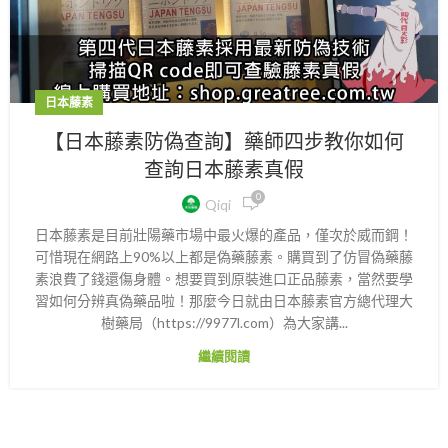
日本藤素
【日本藤素防偽查詢】藥師四步教你如何
查詢日本藤素真假
0
Qiqi
日本藤素是目前壯陽藥市場中最火爆的產品，僅次於威而鋼！
可惜現在網路上90%以上都是偽藥藤素。購買到了仿冒偽藥藤
素浪費了錢還傷身體。想要買到原裝進口正品藤素，當然要學
習如何分辨真偽藥品啦！那麼今日就由日本藤素官方總代理大
樹藥局（https://9977l.com）為大家講...
繼續閱讀