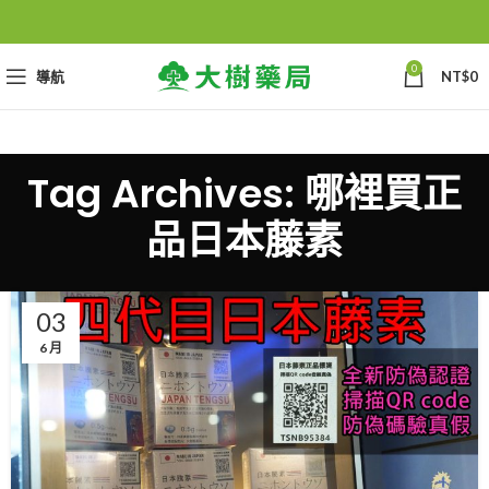
0
導航
NT$
0
Tag Archives: 哪裡買正
品日本藤素
03
6 月